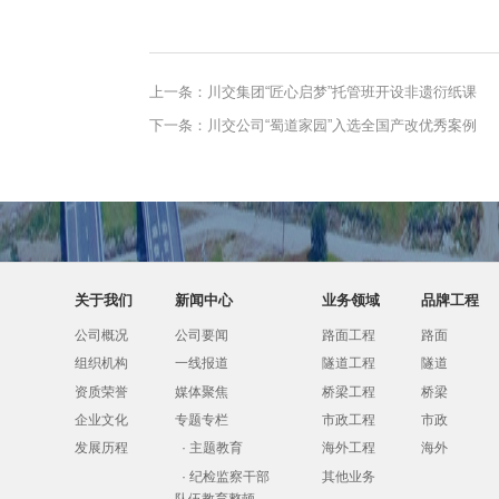
上一条：
川交集团“匠心启梦”托管班开设非遗衍纸课
下一条：
川交公司“蜀道家园”入选全国产改优秀案例
关于我们
新闻中心
业务领域
品牌工程
公司概况
公司要闻
路面工程
路面
组织机构
一线报道
隧道工程
隧道
资质荣誉
媒体聚焦
桥梁工程
桥梁
企业文化
专题专栏
市政工程
市政
发展历程
·
主题教育
海外工程
海外
·
纪检监察干部
其他业务
队伍教育整顿