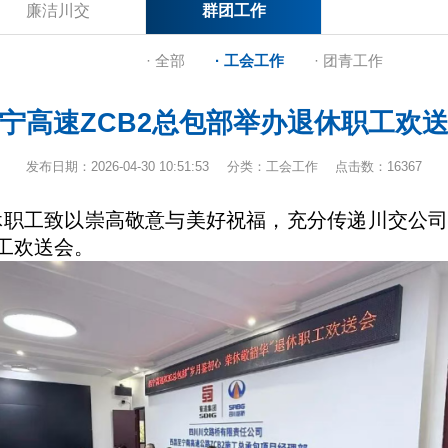
廉洁川交
群团工作
· 全部
· 工会工作
· 团青工作
宁高速ZCB2总包部举办退休职工欢
发布日期：2026-04-30 10:51:53
分类：工会工作
点击数：16367
职工致以崇高敬意与美好祝福，充分传递川交公司的
职工欢送会。