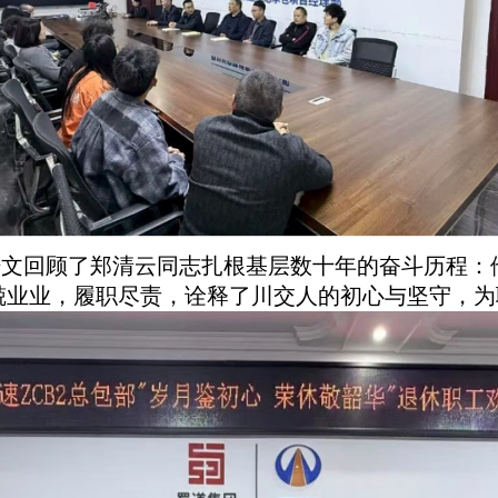
培文回顾了郑清云同志扎根基层数十年的奋斗历程：
兢业业，履职尽责，诠释了川交人的初心与坚守，为