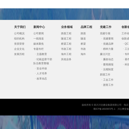
关于我们
新闻中心
业务领域
品牌工程
党建工作
创新
公司概况
公司要闻
路面工程
路面
党建引领
工作
组织机构
一线报道
隧道工程
隧道
·
党建要闻
创新
资质荣誉
媒体聚焦
桥梁工程
桥梁
·
党建品牌
·
QC
企业文化
专题专栏
市政工程
市政
·
榜样力量
·
工
发展历程
·
主题教育
海外工程
海外
廉洁川交
·
专
·
纪检监察干部
其他业务
·
廉政动态
·
著
队伍教育整顿
·
要闻摘报
·
科
·
安全环保
·
法规制度
·
人才培养
群团工作
·
改革动态
·
工会工作
·
团青工作
版权所有 © 四川川交建设集团有限公司 电话：083
蜀ICP备14015972号-1
川公网安备