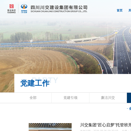
首页
PARTY
党建工作
全部
党建引领
廉洁川交
·
川交集团“匠心启梦”托管班