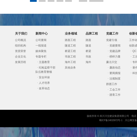
关于我们
新闻中心
业务领域
品牌工程
党建工作
创新
公司概况
公司要闻
路面工程
路面
党建引领
工作
组织机构
一线报道
隧道工程
隧道
·
党建要闻
创新
资质荣誉
媒体聚焦
桥梁工程
桥梁
·
党建品牌
·
QC
企业文化
专题专栏
市政工程
市政
·
榜样力量
·
工
发展历程
·
主题教育
海外工程
海外
廉洁川交
·
专
·
纪检监察干部
其他业务
·
廉政动态
·
著
队伍教育整顿
·
要闻摘报
·
科
·
安全环保
·
法规制度
·
人才培养
群团工作
·
改革动态
·
工会工作
·
团青工作
版权所有 © 四川川交建设集团有限公司 电话：083
蜀ICP备14015972号-1
川公网安备